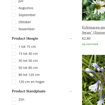
Juli
Augustus
September
Oktober
Echinacea pu
November
Swan’ (Zonn
€
2,80
Product Hoogte
-
1 tot 15 cm
Toevoegen aa
15 tot 30 cm
30 tot 50 cm
50 tot 80 cm
80 tot 120 cm
120 cm en hoger
Product Standplaats
-
Zon