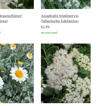
Brautschleier’
Anaphalis triplinervis
irea)
(Siberische Edelweiss)
€
2,99
n aan winkelwagen
Toevoegen aan winkelwagen