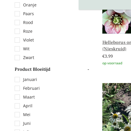
Oranje
Paars
Rood
Roze
Violet
Helleborus or
(Nieskruid)
Wit
€
3,99
Zwart
Product Bloeitijd
-
Toevoegen aa
Januari
Februari
Maart
April
Mei
Juni