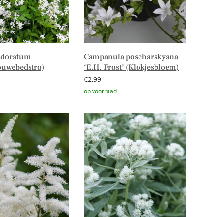
odoratum
Campanula poscharskyana
ouwebedstro)
‘E.H. Frost’ (Klokjesbloem)
€
2,99
er
Toevoegen aan winkelwagen