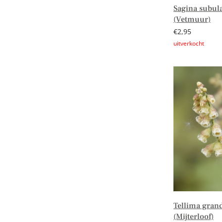
Sagina subula
(Vetmuur)
€
2,95
Lees verder
Tellima grand
(Mijterloof)