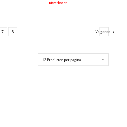
er
Lees verder
7
8
Volgende