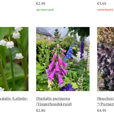
€
2,99
€
3,65
n winkelwagen
Toevoegen aan winkelwagen
Lees verd
jalis (Lelietje-
Digitalis purpurea
Heuchera
(Vingerhoedskruid)
®(Purper
€
2,80
€
4,95