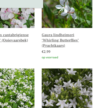
 cantabrigiense
Gaura lindheimeri
’ (Ooievaarsbek)
‘Whirling Butterflies’
(Prachtkaars)
€
2,99
er
Toevoegen aan winkelwagen