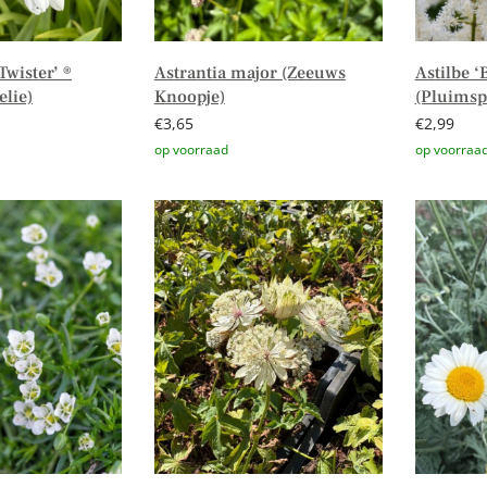
wister’ ®
Astrantia major (Zeeuws
Astilbe ‘
elie)
Knoopje)
(Pluimsp
€
3,65
€
2,99
Toevoegen aan winkelwagen
Toevoege