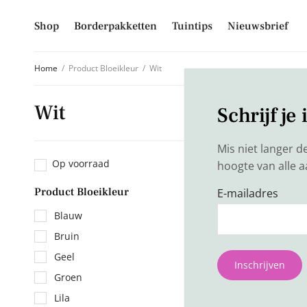
Shop
Borderpakketten
Tuintips
Nieuwsbrief
Home
/
Product Bloeikleur
/
Wit
Wit
Schrijf je
Mis niet langer d
Op voorraad
hoogte van alle 
Product Bloeikleur
-
E-mailadres
Blauw
Bruin
Geel
Inschrijven
Groen
Lila