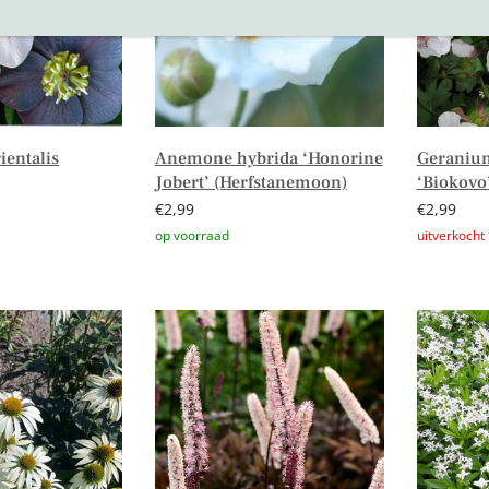
ientalis
Anemone hybrida ‘Honorine
Geranium
Jobert’ (Herfstanemoon)
‘Biokovo
€
2,99
€
2,99
n winkelwagen
Toevoegen aan winkelwagen
Lees verd