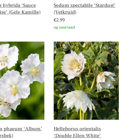
 hybrida ‘Sauce
Sedum spectabile ‘Stardust’
se’ (Gele Kamille)
(Vetkruid)
€
2,99
er
Toevoegen aan winkelwagen
m phaeum ‘Album’
Helleborus orientalis
rsbek)
‘Double Ellen White’