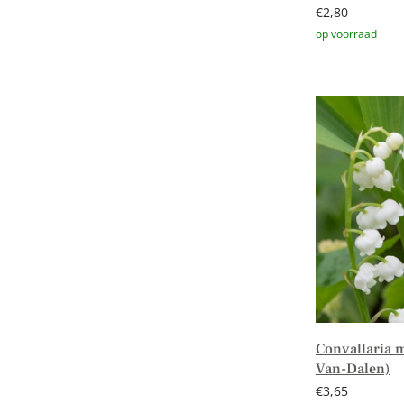
€
2,80
Toevoegen aa
Convallaria ma
Van-Dalen)
€
3,65