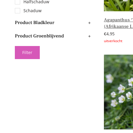
Halfschaduw
Schaduw
Agapanthus ‘T
Product Bladkleur
+
(Afrikaanse L
€
4,95
Product Groenblijvend
+
Lees verder
Filter