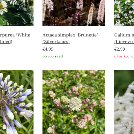
rpurea ‘White
Actaea simplex ‘Brunette’
Galium 
ehoed)
(Zilverkaars)
(Lievevr
€
4,95
€
2,99
n winkelwagen
Toevoegen aan winkelwagen
Lees verd