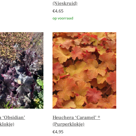
(Nieskruid)
€
4,65
er
Toevoegen aan winkelwagen
 ‘Obsidian’
Heuchera ‘Caramel’ ®
klokje)
(Purperklokje)
€
4,95