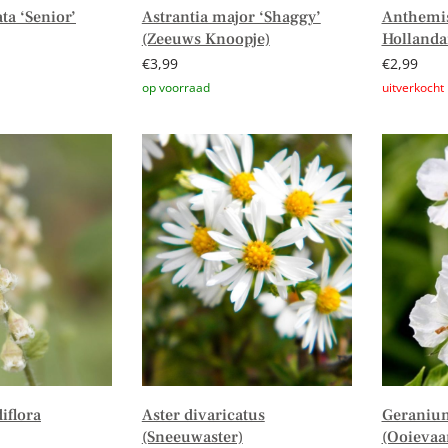
ta ‘Senior’
Astrantia major ‘Shaggy’
Anthemis
(Zeeuws Knoopje)
Hollandai
€
3,99
€
2,99
Toevoegen aan winkelwagen
Lees verd
iflora
Aster divaricatus
Geraniu
(Sneeuwaster)
(Ooievaa