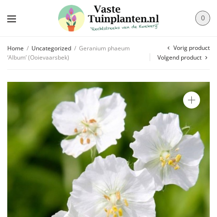
0
Vorig product
Home
/
Uncategorized
/
Geranium phaeum
‘Album’ (Ooievaarsbek)
Volgend product