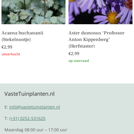
Acaena buchananii
Aster dumosus ‘Professor
(Stekelnootje)
Anton Kippenberg’
(Herfstaster)
€
2,99
€
2,99
Lees verder
Toevoegen aan winkelwagen
VasteTuinplanten.nl
E:
info@vastetuinplanten.nl
T:
(+31) 0252-531625
Maandag 08:00 uur – 17:00 uur