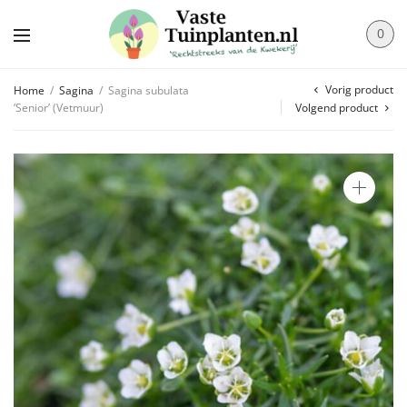
0
Vorig product
Home
/
Sagina
/
Sagina subulata
‘Senior’ (Vetmuur)
Volgend product