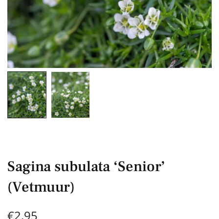
Sagina subulata ‘Senior’
(Vetmuur)
€
2,95