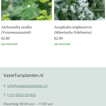
Alchemilla mollis
Anaphalis triplinervis
(Vrouwenmantel)
(Siberische Edelweiss)
€
2,80
€
2,99
Toevoegen aan winkelwagen
Toevoegen aan winkelwagen
VasteTuinplanten.nl
E:
info@vastetuinplanten.nl
T:
(+31) 0252-531625
Maandag 08:00 uur – 17:00 uur