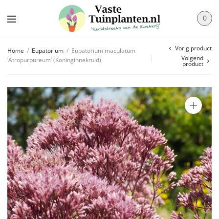
0
Vorig product
Home
/
Eupatorium
/
Eupatorium maculatum
Volgend
‘Atropurpureum’ (Koninginnekruid)
product