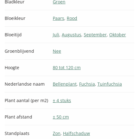
Bladkleur
Groen
Bloeikleur
Paars
,
Rood
Bloeitijd
Juli
,
Augustus
,
September
,
Oktober
Groenblijvend
Nee
Hoogte
80 tot 120 cm
Nederlandse naam
Bellenplant
,
Fuchsia
,
Tuinfuchsia
Plant aantal (per m2)
± 4 stuks
Plant afstand
± 50 cm
Standplaats
Zon
,
Halfschaduw