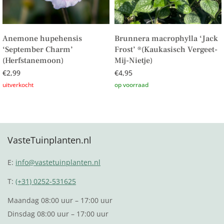
Anemone hupehensis
Brunnera macrophylla ‘Jack
‘September Charm’
Frost’ ®(Kaukasisch Vergeet-
(Herfstanemoon)
Mij-Nietje)
€
2,99
€
4,95
Lees verder
Toevoegen aan winkelwagen
VasteTuinplanten.nl
E:
info@vastetuinplanten.nl
T:
(+31) 0252-531625
Maandag 08:00 uur – 17:00 uur
Dinsdag 08:00 uur – 17:00 uur