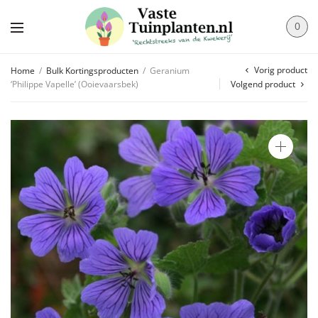
0
Vorig product
Home
/
Bulk Kortingsproducten
/
Geranium
‘Philippe Vapelle’ (Ooievaarsbek)
Volgend product