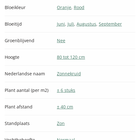
Bloeikleur
Oranje
,
Rood
Bloeitijd
Juni
,
Juli
,
Augustus
,
September
Groenblijvend
Nee
Hoogte
80 tot 120 cm
Nederlandse naam
Zonnekruid
Plant aantal (per m2)
± 6 stuks
Plant afstand
± 40 cm
Standplaats
Zon
Vochtbehoefte
Normaal