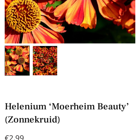
Helenium ‘Moerheim Beauty’
(Zonnekruid)
€
2,99