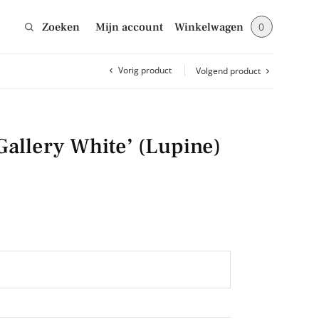
Zoeken
Mijn account
Winkelwagen
0
Vorig product
Volgend product
Sluiten
Gallery White’ (Lupine)
jes en blijf op de