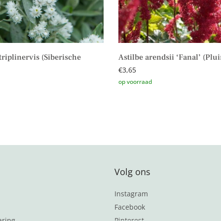
riplinervis (Siberische
Astilbe arendsii ‘Fanal’ (Plu
€
3,65
Toevoegen aan winkelwagen
aan winkelwagen
Volg ons
Instagram
Facebook
aring
Pinterest