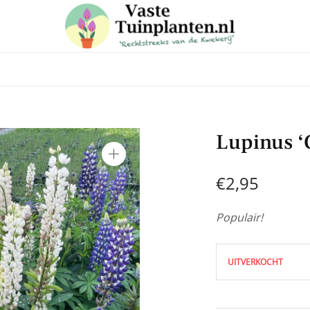
 in voor onze nieuwsbrief
Lupinus ‘
e laatste trends, ontvang handige tuin en planten tips & weet
aanbiedingen in onze webshop
€
2,95
Populair!
UITVERKOCHT