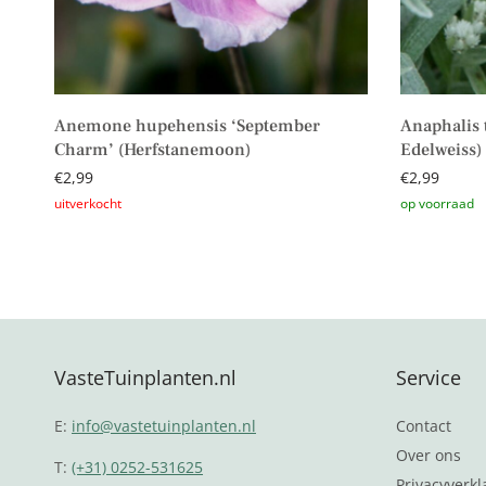
Anemone hupehensis ‘September
Anaphalis t
Charm’ (Herfstanemoon)
Edelweiss)
€
2,99
€
2,99
Lees verder
Toevoegen 
VasteTuinplanten.nl
Service
E:
info@vastetuinplanten.nl
Contact
Over ons
T:
(+31) 0252-531625
Privacyverkl