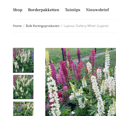
Shop
Borderpakketten
Tuintips
Nieuwsbrief
Home
/
Bulk Kortingsproducten
/
Lupinus ‘Gallery White’ (Lupine)
Schrijf je
Mis niet langer d
hoogte van alle 
E-mailadres
Inschrijven