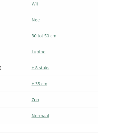
Wit
Nee
30 tot 50 cm
Lupine
)
± 8 stuks
± 35 cm
Zon
Normaal