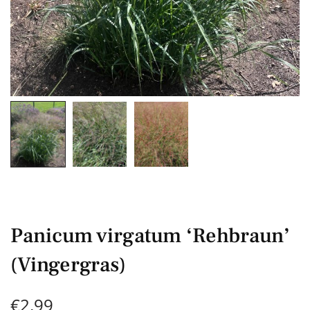
Panicum virgatum ‘Rehbraun’
(Vingergras)
€
2,99