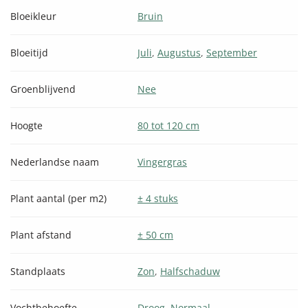
Bloeikleur
Bruin
Bloeitijd
Juli
,
Augustus
,
September
Groenblijvend
Nee
Hoogte
80 tot 120 cm
Nederlandse naam
Vingergras
Plant aantal (per m2)
± 4 stuks
Plant afstand
± 50 cm
Standplaats
Zon
,
Halfschaduw
Vochtbehoefte
Droog
,
Normaal