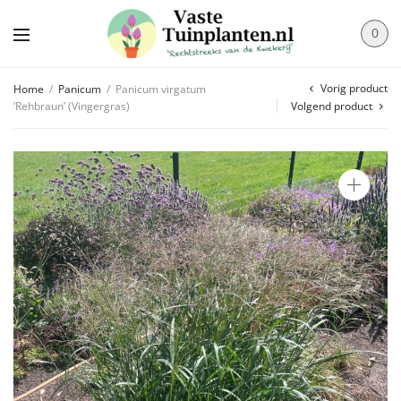
0
Vorig product
Home
/
Panicum
/
Panicum virgatum
‘Rehbraun’ (Vingergras)
Volgend product