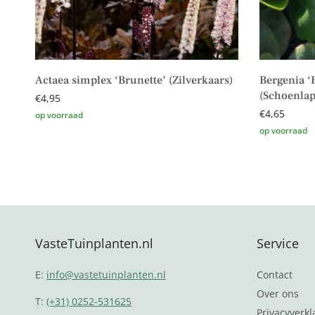
Actaea simplex ‘Brunette’ (Zilverkaars)
Bergenia ‘
(Schoenlap
€
4,95
€
4,65
Toevoegen aan winkelwagen
Toevoegen 
VasteTuinplanten.nl
Service
E:
info@vastetuinplanten.nl
Contact
Over ons
T:
(+31) 0252-531625
Privacyverkl