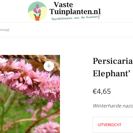
knoop)
 in voor onze nieuwsbrief
Persicaria
e laatste trends, ontvang handige tuin en planten tips & weet
Elephant’
aanbiedingen in onze webshop
€
4,65
Winterharde nazo
UITVERKOCHT