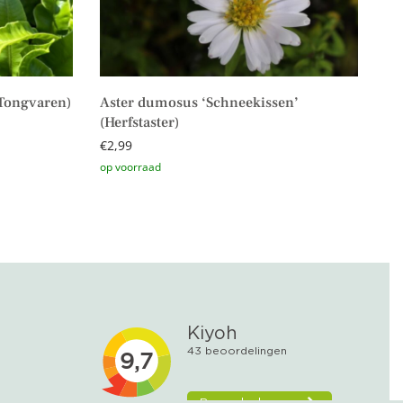
Tongvaren)
Aster dumosus ‘Schneekissen’
(Herfstaster)
€
2,99
Toevoegen aan winkelwagen