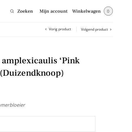
Zoeken
Mijn account
Winkelwagen
0
Vorig product
Volgend product
Sluiten
 amplexicaulis ‘Pink
jes en blijf op de
 (Duizendknoop)
merbloeier