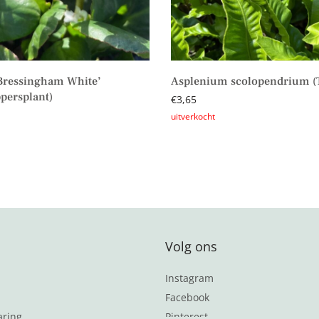
Bressingham White’
Asplenium scolopendrium (
persplant)
€
3,65
Lees verder
aan winkelwagen
Volg ons
Instagram
Facebook
aring
Pinterest