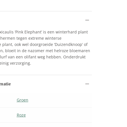
icaulis ‘Pink Elephant’ is een winterhard plant
schermen tegen extreme winterse
plant, ook wel doorgroeide ‘Duizendknoop’ of
en, bloeit in de nazomer met helroze bloemaren
 slurf van een olifant weg hebben. Onderdrukt
einig verzorging.
matie
Groen
Roze