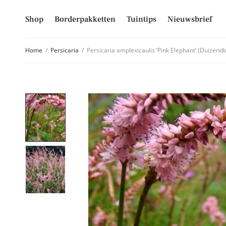
Shop
Borderpakketten
Tuintips
Nieuwsbrief
Home
/
Persicaria
/
Persicaria amplexicaulis ‘Pink Elephant’ (Duizend
Schrijf je
Mis niet langer d
hoogte van alle 
E-mailadres
Inschrijven