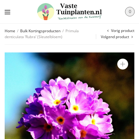
0
Vorig product
Home
/
Bulk Kortingsproducten
/
Primula
denticulata ‘Rubra’ (Sleutelbloem)
Volgend product