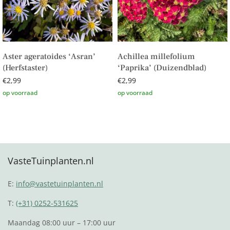
Aster ageratoides ‘Asran’
Achillea millefolium
(Herfstaster)
‘Paprika’ (Duizendblad)
€
2,99
€
2,99
Toevoegen aan winkelwagen
Toevoegen aan winkelwagen
VasteTuinplanten.nl
E:
info@vastetuinplanten.nl
T:
(+31) 0252-531625
Maandag 08:00 uur – 17:00 uur