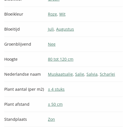
Bloeikleur
Roze
,
Wit
Bloeitijd
Juli
,
Augustus
Groenblijvend
Nee
Hoogte
80 tot 120 cm
Nederlandse naam
Muskaatsalie
,
Salie
,
Salvia
,
Scharlei
Plant aantal (per m2)
± 4 stuks
Plant afstand
± 50 cm
Standplaats
Zon