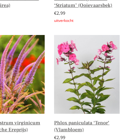
irea)
‘Striatum’ (Ooievaarsbek)
€
2,99
er
Lees verder
strum virginicum
Phlox paniculata ‘Tenor’
che Ereprijs)
(Vlambloem)
€
2,99