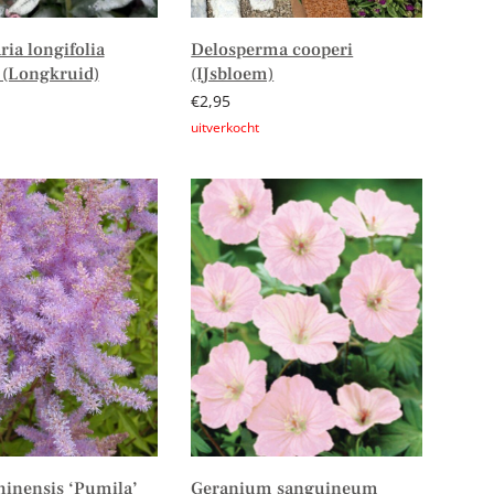
ia longifolia
Delosperma cooperi
’ (Longkruid)
(IJsbloem)
€
2,95
er
Lees verder
hinensis ‘Pumila’
Geranium sanguineum