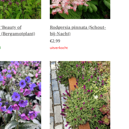
‘Beauty of
Rodgersia pinnata (Schout-
(Bergamotplant)
bij-Nacht)
€
2,99
n aan winkelwagen
Lees verder