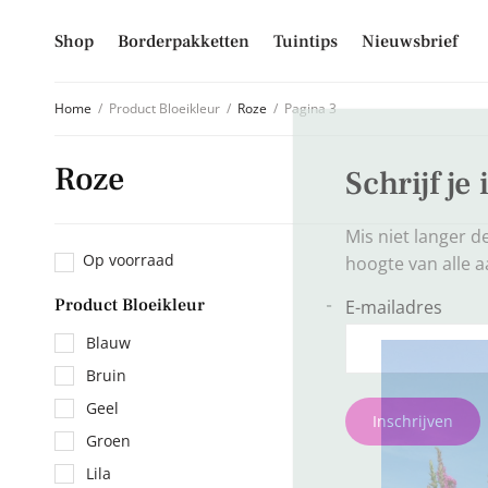
Shop
Borderpakketten
Tuintips
Nieuwsbrief
Home
/
Product Bloeikleur
/
Roze
/
Pagina 3
Roze
Schrijf je
Mis niet langer d
Op voorraad
hoogte van alle 
Product Bloeikleur
-
E-mailadres
Blauw
Bruin
Geel
Inschrijven
Groen
Lila