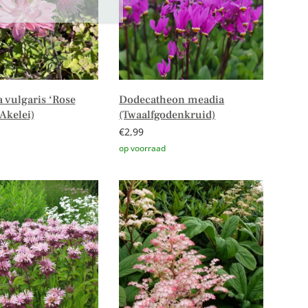
 vulgaris ‘Rose
Dodecatheon meadia
Akelei)
(Twaalfgodenkruid)
€
2,99
er
Toevoegen aan winkelwagen