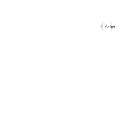
Toevoegen aa
Vorige