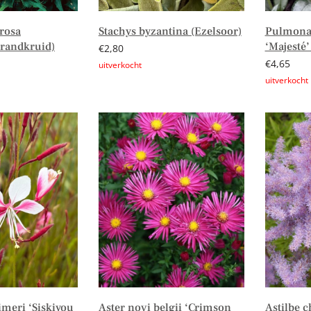
rosa
Stachys byzantina (Ezelsoor)
Pulmonar
randkruid)
‘Majesté
€
2,80
€
4,65
Lees verder
Lees verd
imeri ‘Siskiyou
Aster novi belgii ‘Crimson
Astilbe c