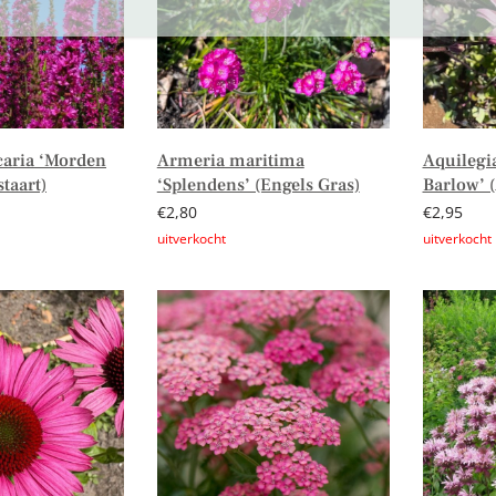
caria ‘Morden
Armeria maritima
Aquilegia
taart)
‘Splendens’ (Engels Gras)
Barlow’ (
€
2,80
€
2,95
n winkelwagen
Lees verder
Lees verd