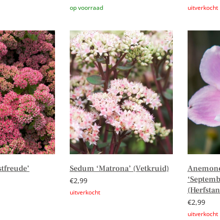
Toevoegen aan winkelwagen
Lees verd
tfreude’
Sedum ‘Matrona’ (Vetkruid)
Anemone
‘Septemb
€
2,99
(Herfsta
€
2,99
Lees verder