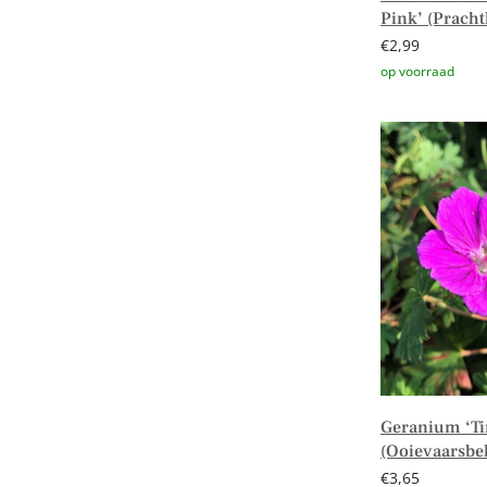
Pink’ (Pracht
€
2,99
Toevoegen aa
Geranium ‘Ti
(Ooievaarsbe
€
3,65