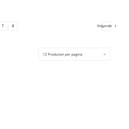
Lees verder
er
7
8
Volgende