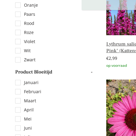
Oranje
Paars
Rood
Roze
Violet
Lythrum sali
Pink’ (Kattens
Wit
€
2,99
Zwart
Product Bloeitijd
-
Toevoegen aa
Januari
Februari
Maart
April
Mei
Juni