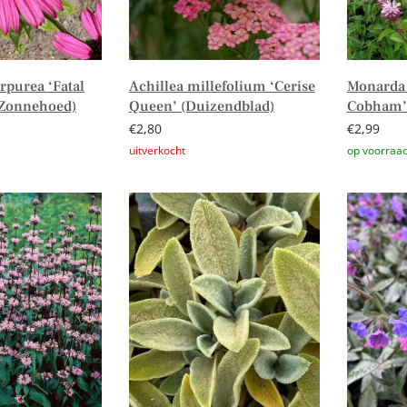
rpurea ‘Fatal
Achillea millefolium ‘Cerise
Monarda 
®(Zonnehoed)
Queen’ (Duizendblad)
Cobham’ 
€
2,80
€
2,99
n winkelwagen
Lees verder
Toevoege