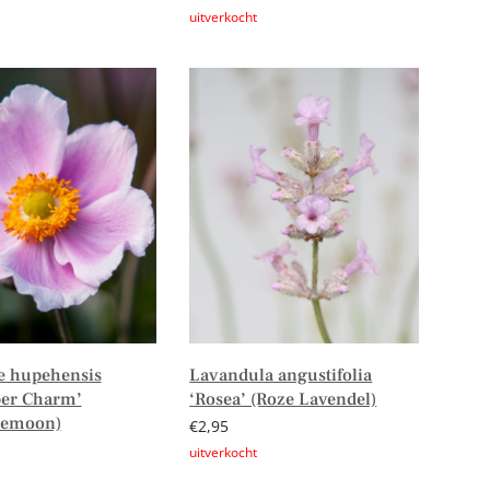
er
Lees verder
 hupehensis
Lavandula angustifolia
er Charm’
‘Rosea’ (Roze Lavendel)
nemoon)
€
2,95