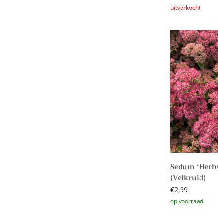
Lees verder
Sedum ‘Herbs
(Vetkruid)
€
2,99