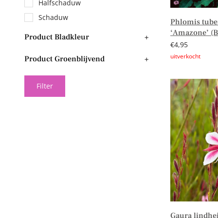
Halfschaduw
Schaduw
Phlomis tube
‘Amazone’ (B
Product Bladkleur
+
€
4,95
Product Groenblijvend
+
Lees verder
Filter
Gaura lindhe