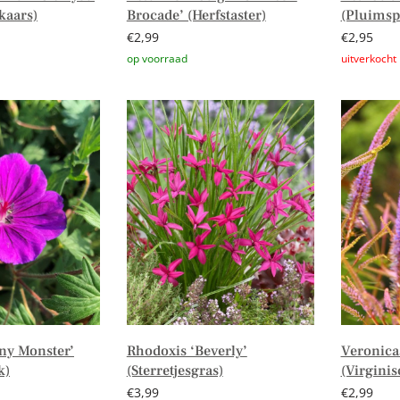
kaars)
Brocade’ (Herfstaster)
(Pluimsp
€
2,99
€
2,95
n winkelwagen
Toevoegen aan winkelwagen
Lees verd
ny Monster’
Rhodoxis ‘Beverly’
Veronica
k)
(Sterretjesgras)
(Virginis
€
3,99
€
2,99