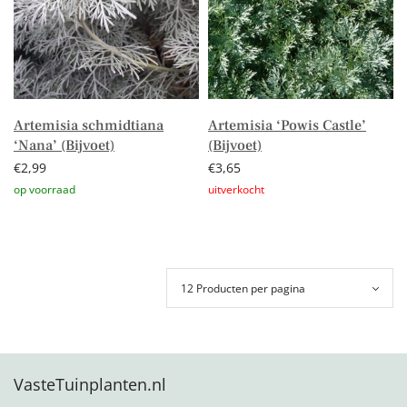
Artemisia schmidtiana
Artemisia ‘Powis Castle’
‘Nana’ (Bijvoet)
(Bijvoet)
€
2,99
€
3,65
Toevoegen aan winkelwagen
Lees verder
VasteTuinplanten.nl