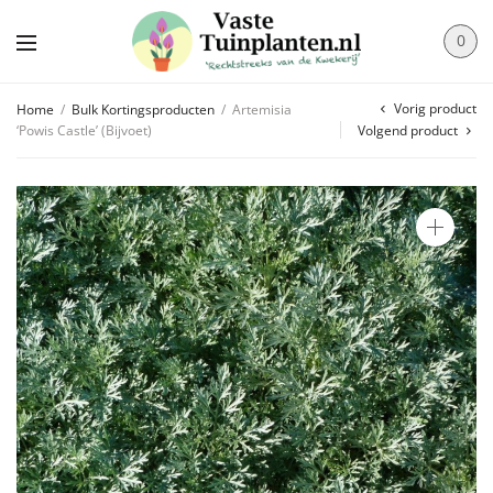
0
Vorig product
Home
/
Bulk Kortingsproducten
/
Artemisia
‘Powis Castle’ (Bijvoet)
Volgend product