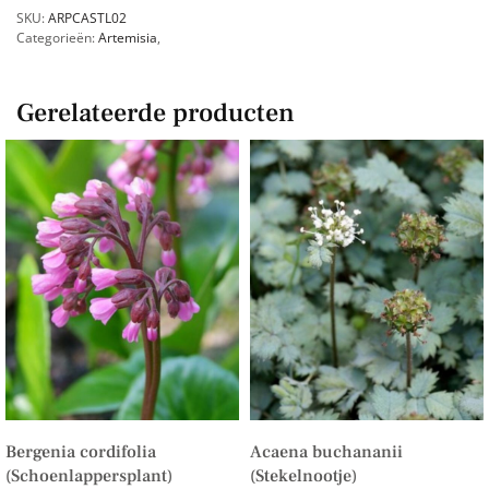
SKU:
ARPCASTL02
Categorieën:
Artemisia
,
Gerelateerde producten
Bergenia cordifolia
Acaena buchananii
(Schoenlappersplant)
(Stekelnootje)