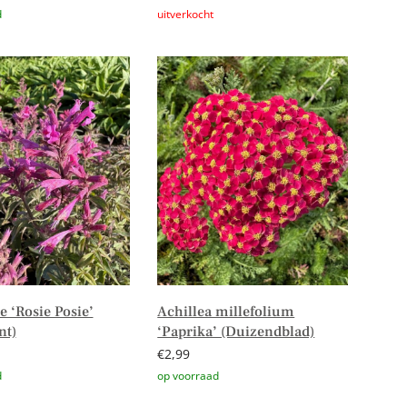
n aan winkelwagen
Lees verder
 ‘Rosie Posie’
Achillea millefolium
nt)
‘Paprika’ (Duizendblad)
€
2,99