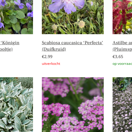
 ‘Königin
Scabiosa caucasica ‘Perfecta’
Astilbe a
ooltje)
(Duifkruid)
(Pluimsp
€
2,99
€
3,65
n winkelwagen
Lees verder
Toevoege