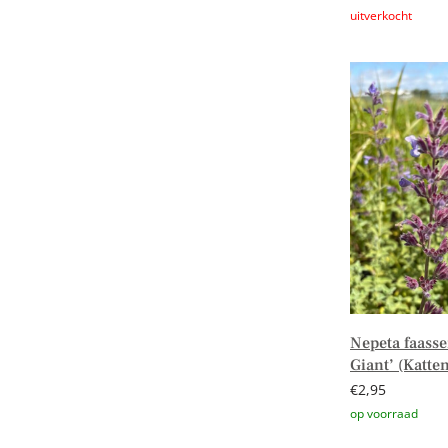
Lees verder
Nepeta faassen
Giant’ (Katte
€
2,95