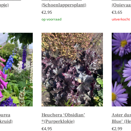
pje)
(Schoenlappersplant)
(Ooievaa
€
2,95
€
3,65
n winkelwagen
Toevoegen aan winkelwagen
Lees verd
purea
Heuchera ‘Obsidian’
Aster du
kruid)
®(Purperklokje)
Blue’ (He
€
4,95
€
2,99