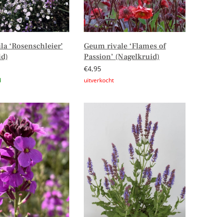
la ‘Rosenschleier’
Geum rivale ‘Flames of
id)
Passion’ (Nagelkruid)
€
4,95
n aan winkelwagen
Lees verder