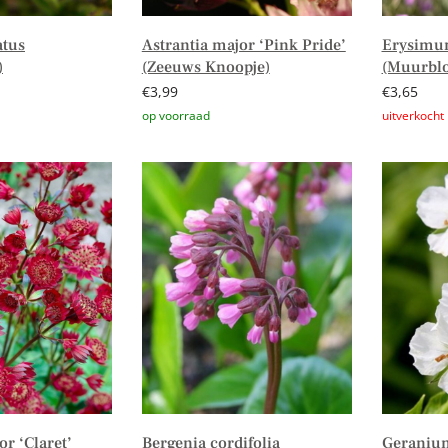
atus
Astrantia major ‘Pink Pride’
Erysimu
)
(Zeeuws Knoopje)
(Muurbl
€
3,99
€
3,65
n winkelwagen
Toevoegen aan winkelwagen
Lees verd
or ‘Claret’
Bergenia cordifolia
Geraniu