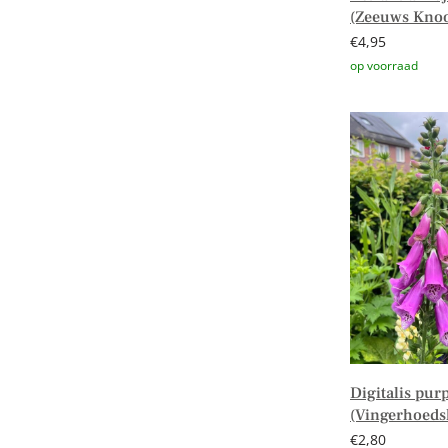
(Zeeuws Knoo
€
4,95
Toevoegen aa
Digitalis pur
(Vingerhoeds
€
2,80