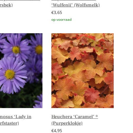
rsbek)
‘Wulfenii’ (Wolfsmelk)
€
3,65
er
Toevoegen aan winkelwagen
mosus ‘Lady in
Heuchera ‘Caramel’ ®
rfstaster)
(Purperklokje)
€
4,95