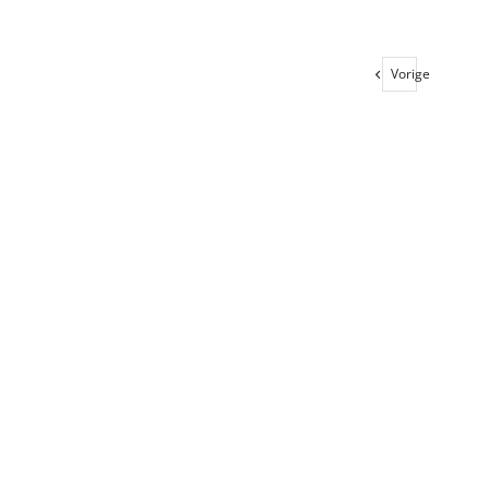
Toevoegen aa
Vorige