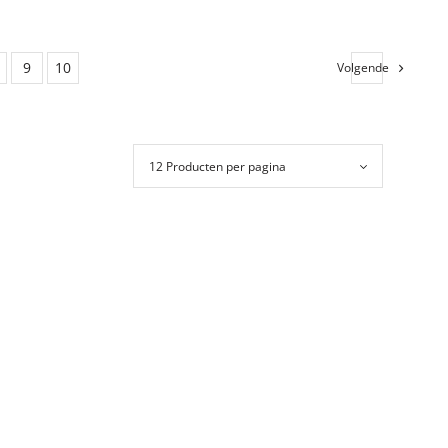
n aan winkelwagen
Toevoegen aan winkelwagen
9
10
Volgende