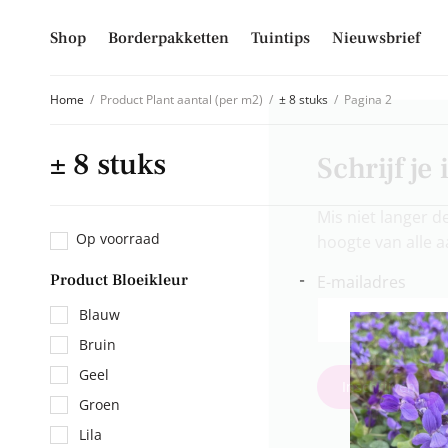
Shop
Borderpakketten
Tuintips
Nieuwsbrief
Home
/
Product Plant aantal (per m2)
/
± 8 stuks
/
Pagina 2
± 8 stuks
Schrijf je
Mis niet langer d
Op voorraad
hoogte van alle 
Product Bloeikleur
-
E-mailadres
Blauw
Bruin
Geel
Inschrijven
Groen
Lila