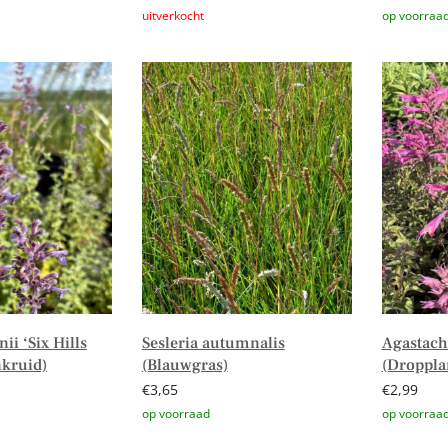
Lees verder
Toevoege
ii ‘Six Hills
Sesleria autumnalis
Agastache
nkruid)
(Blauwgras)
(Droppla
€
3,65
€
2,99