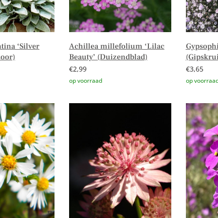
tina ‘Silver
Achillea millefolium ‘Lilac
Gypsophi
soor)
Beauty’ (Duizendblad)
(Gipskru
€
2,99
€
3,65
n winkelwagen
Toevoegen aan winkelwagen
Toevoege