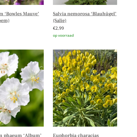
m ‘Bowles Mauve’
Salvia nemorosa ‘Blauhügel’
oem)
(Salie)
€
2,99
er
Toevoegen aan winkelwagen
m phaeum ‘Album’
Euphorbia characias