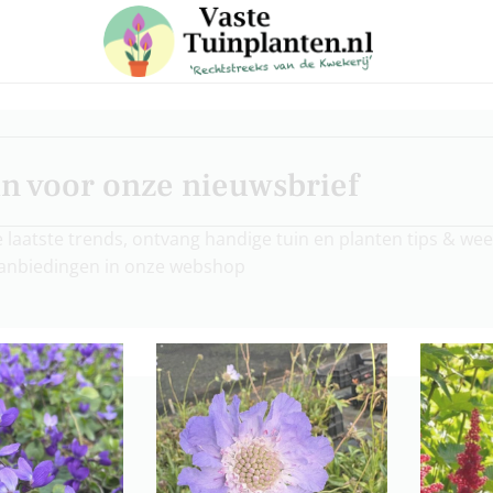
 in voor onze nieuwsbrief
e laatste trends, ontvang handige tuin en planten tips & weet
aanbiedingen in onze webshop