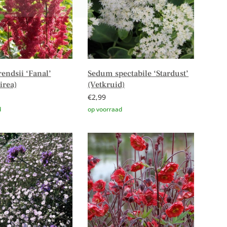
rendsii ‘Fanal’
Sedum spectabile ‘Stardust’
irea)
(Vetkruid)
€
2,99
n aan winkelwagen
Toevoegen aan winkelwagen