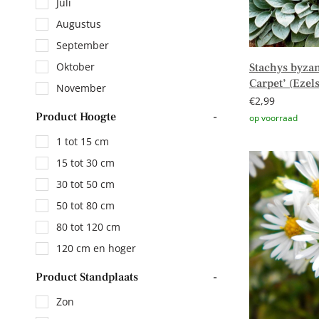
Juli
Augustus
September
Oktober
Stachys byzan
Carpet’ (Ezel
November
€
2,99
Product Hoogte
-
1 tot 15 cm
Toevoegen aa
15 tot 30 cm
30 tot 50 cm
50 tot 80 cm
80 tot 120 cm
120 cm en hoger
Product Standplaats
-
Zon