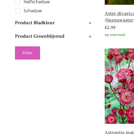
Halfschaduw
Schaduw
Aster divaric
(Sneeuwaster
Product Bladkleur
+
€
2,99
Product Groenblijvend
+
Toevoegen aa
Filter
Astrantia maj