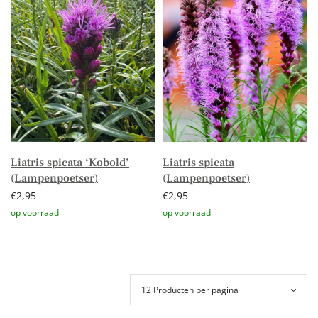
Liatris spicata ‘Kobold’
Liatris spicata
(Lampenpoetser)
(Lampenpoetser)
€
2,95
€
2,95
Toevoegen aan winkelwagen
Toevoegen aan winkelwagen