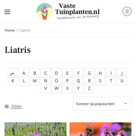
0
Home
/
Liatris
Liatris
A
B
C
D
E
F
G
H
I
J
K
L
M
N
O
P
Q
R
S
T
U
V
W
X
Y
Z
Filter