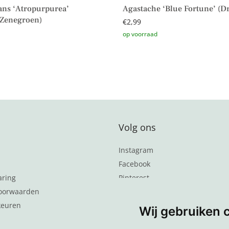
ans ‘Atropurpurea’
Agastache ‘Blue Fortune’ (D
 Zenegroen)
€
2,99
Toevoegen aan winkelwagen
aan winkelwagen
Volg ons
Instagram
Facebook
aring
Pinterest
oorwaarden
Word lid van de nieuwsbrief
keuren
Wij gebruiken 