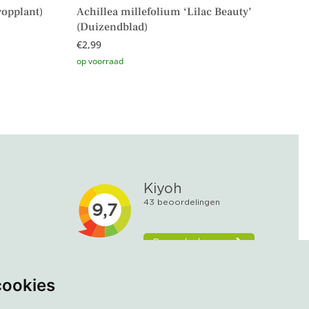
ropplant)
Achillea millefolium ‘Lilac Beauty’
(Duizendblad)
€
2,99
Toevoegen aan winkelwagen
cookies