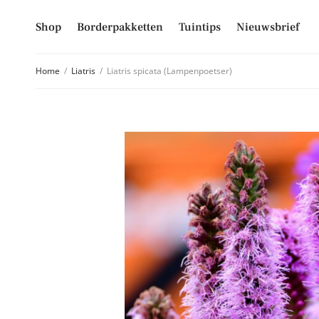
Shop
Borderpakketten
Tuintips
Nieuwsbrief
Home
/
Liatris
/
Liatris spicata (Lampenpoetser)
Schrijf je
Mis niet langer d
hoogte van alle 
E-mailadres
Inschrijven