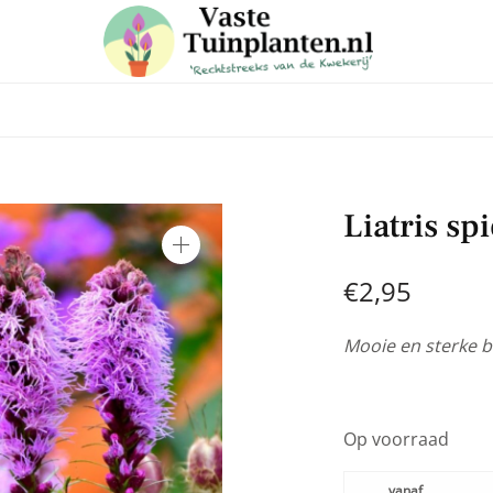
 in voor onze nieuwsbrief
Liatris s
e laatste trends, ontvang handige tuin en planten tips & weet
aanbiedingen in onze webshop
€
2,95
Mooie en sterke 
Op voorraad