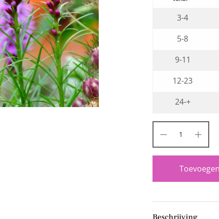
3-4
5-8
9-11
12-23
24-+
Toevoegen
Beschrijving