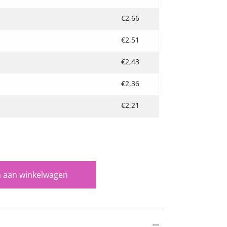
€
2,66
€
2,51
€
2,43
€
2,36
€
2,21
 aan winkelwagen