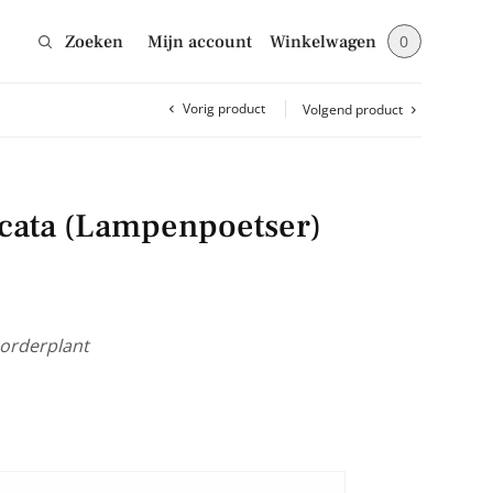
Zoeken
Mijn account
Winkelwagen
0
Vorig product
Volgend product
Sluiten
picata (Lampenpoetser)
jes en blijf op de
borderplant