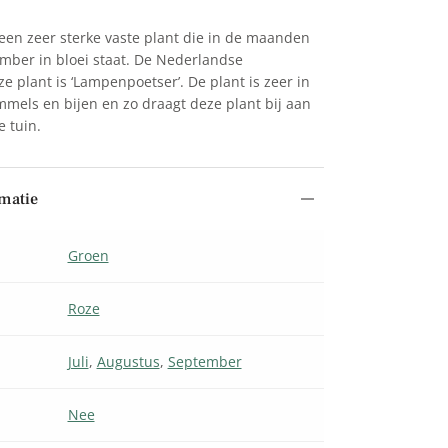
s een zeer sterke vaste plant die in de maanden
ember in bloei staat. De Nederlandse
 plant is ‘Lampenpoetser’. De plant is zeer in
ommels en bijen en zo draagt deze plant bij aan
e tuin.
matie
Groen
Roze
Juli
,
Augustus
,
September
Nee