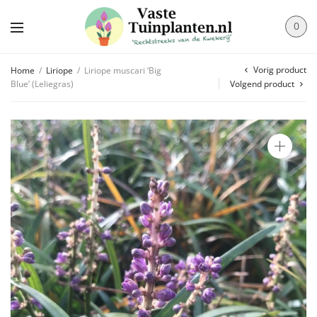
0
Vorig product
Home
/
Liriope
/
Liriope muscari ‘Big
Blue’ (Leliegras)
Volgend product