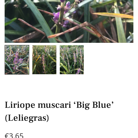
Liriope muscari ‘Big Blue’
(Leliegras)
€
3,65