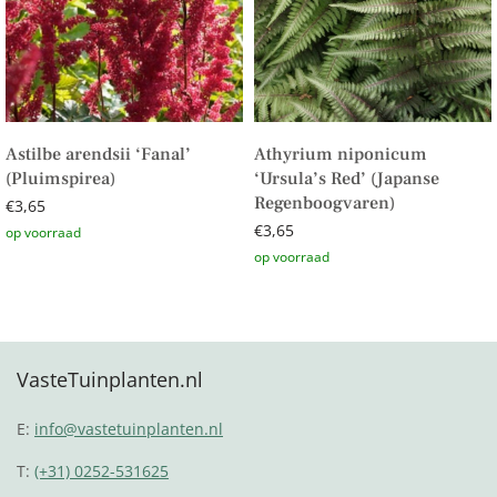
Astilbe arendsii ‘Fanal’
Athyrium niponicum
(Pluimspirea)
‘Ursula’s Red’ (Japanse
Regenboogvaren)
€
3,65
€
3,65
Toevoegen aan winkelwagen
Toevoegen aan winkelwagen
VasteTuinplanten.nl
E:
info@vastetuinplanten.nl
T:
(+31) 0252-531625