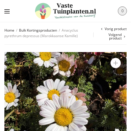
0
Vorig product
Home
/
Bulk Kortingsproducten
/
Anacyclus
Volgend
pyrethrum depressus (Marokkaanse Kamille)
product