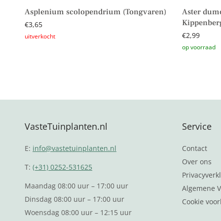
Asplenium scolopendrium (Tongvaren)
Aster dumo
Kippenberg
€
3,65
€
2,99
Lees verder
Toevoegen 
VasteTuinplanten.nl
Service
E:
info@vastetuinplanten.nl
Contact
Over ons
T:
(+31) 0252-531625
Privacyverkl
Maandag 08:00 uur – 17:00 uur
Algemene V
Dinsdag 08:00 uur – 17:00 uur
Cookie voor
Woensdag 08:00 uur – 12:15 uur