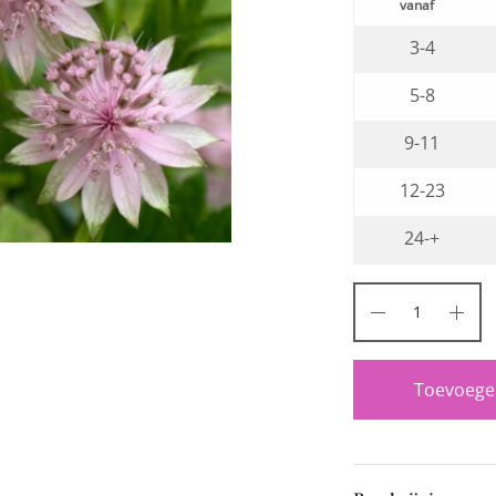
3-4
5-8
9-11
12-23
24-+
Toevoegen