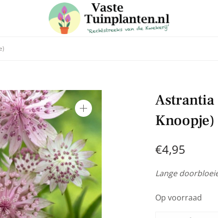
e)
 in voor onze nieuwsbrief
Astrantia
e laatste trends, ontvang handige tuin en planten tips & weet
Knoopje)
aanbiedingen in onze webshop
€
4,95
Lange doorbloeier
Op voorraad