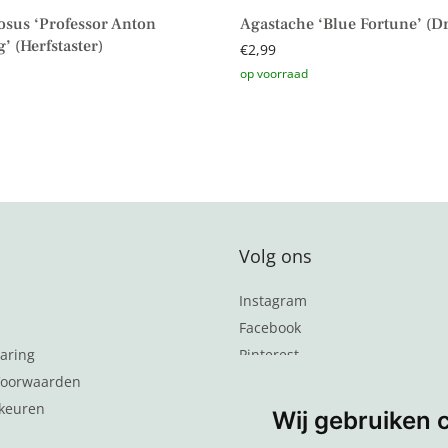
sus ‘Professor Anton
Agastache ‘Blue Fortune’ (D
’ (Herfstaster)
€
2,99
Toevoegen aan winkelwagen
aan winkelwagen
Volg ons
Instagram
Facebook
aring
Pinterest
oorwaarden
Word lid van de nieuwsbrief
keuren
Wij gebruiken 