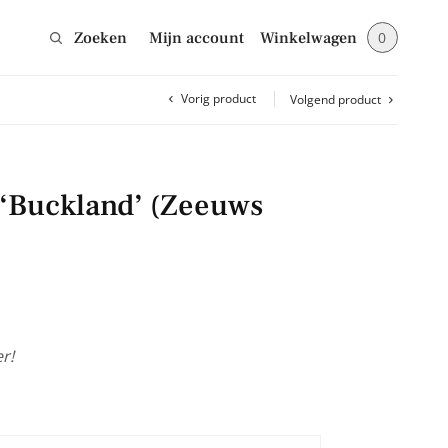
Zoeken
Mijn account
Winkelwagen
0
Vorig product
Volgend product
Sluiten
 ‘Buckland’ (Zeeuws
jes en blijf op de
!