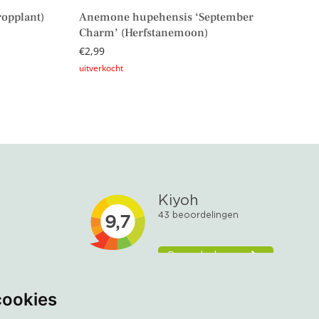
ropplant)
Anemone hupehensis ‘September
Charm’ (Herfstanemoon)
€
2,99
Lees verder
cookies