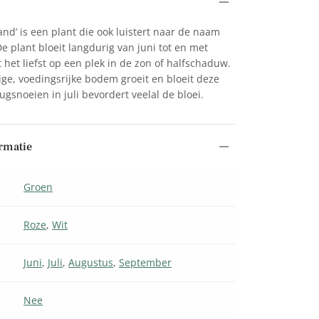
nd’ is een plant die ook luistert naar de naam
 plant bloeit langdurig van juni tot en met
et liefst op een plek in de zon of halfschaduw.
ge, voedingsrijke bodem groeit en bloeit deze
gsnoeien in juli bevordert veelal de bloei.
matie
Groen
Roze
,
Wit
Juni
,
Juli
,
Augustus
,
September
Nee