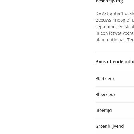
Beschrijving
De Astrantia ‘Buckla
‘Zeeuws Knoopje’. De
september en staat h
In een ietwat vochti
plant optimaal. Teru
Aanvullende infor
Bladkleur
Bloeikleur
Bloeitijd
Groenblijvend