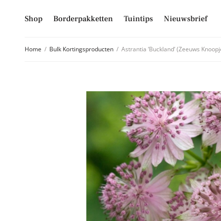
Shop
Borderpakketten
Tuintips
Nieuwsbrief
Home
/
Bulk Kortingsproducten
/
Astrantia ‘Buckland’ (Zeeuws Knoopj
Schrijf je
Mis niet langer d
hoogte van alle 
E-mailadres
Inschrijven