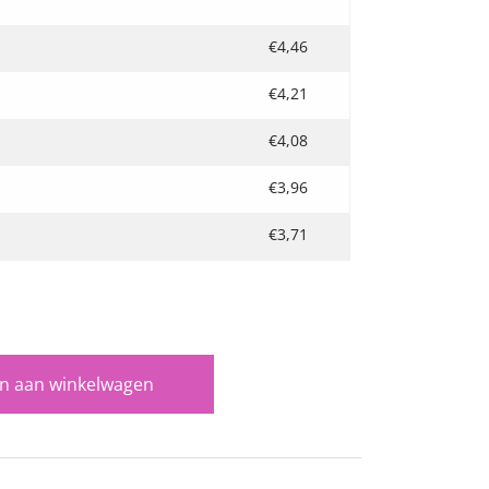
€
4,46
€
4,21
€
4,08
€
3,96
€
3,71
 aan winkelwagen