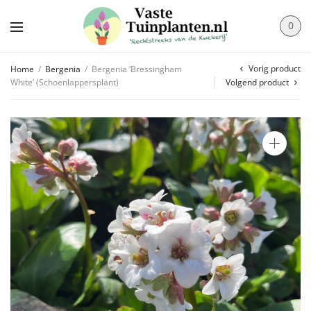
0
Vorig product
Home
/
Bergenia
/
Bergenia ‘Bressingham
White’ (Schoenlappersplant)
Volgend product