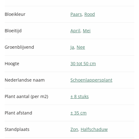
Bloeikleur
Paars
,
Rood
Bloeitijd
April
,
Mei
Groenblijvend
Ja
,
Nee
Hoogte
30 tot 50 cm
Nederlandse naam
Schoenlappersplant
Plant aantal (per m2)
± 8 stuks
Plant afstand
± 35 cm
Standplaats
Zon
,
Halfschaduw