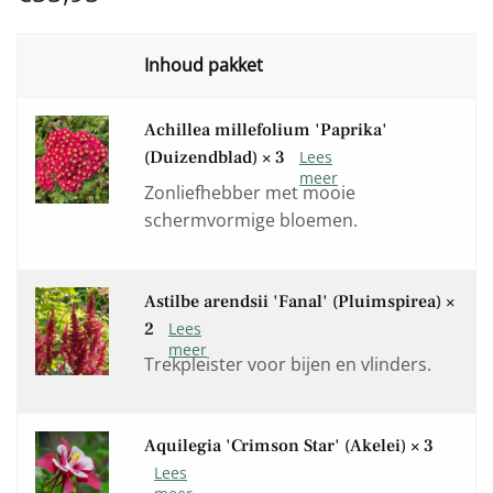
Product
Achillea millefolium 'Paprika'
(Duizendblad)
× 3
Zonliefhebber met mooie
schermvormige bloemen.
Astilbe arendsii 'Fanal' (Pluimspirea)
×
2
Trekpleister voor bijen en vlinders.
Aquilegia 'Crimson Star' (Akelei)
× 3