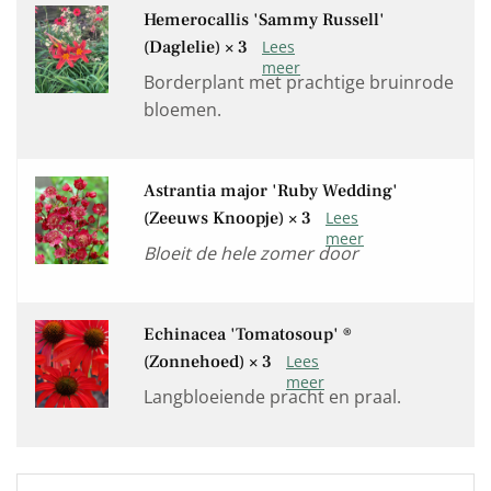
Hemerocallis 'Sammy Russell'
(Daglelie)
× 3
Borderplant met prachtige bruinrode
bloemen.
Astrantia major 'Ruby Wedding'
(Zeeuws Knoopje)
× 3
Bloeit de hele zomer door
Echinacea 'Tomatosoup' ®
(Zonnehoed)
× 3
Langbloeiende pracht en praal.