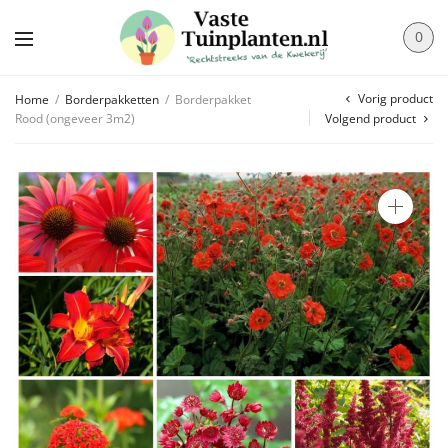
0
Vorig product
Home
/
Borderpakketten
/
Borderpakket
Rood (ongeveer 3m2)
Volgend product