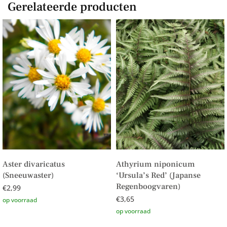
Gerelateerde producten
Aster divaricatus
Athyrium niponicum
(Sneeuwaster)
‘Ursula’s Red’ (Japanse
Regenboogvaren)
€
2,99
€
3,65
Toevoegen aan winkelwagen