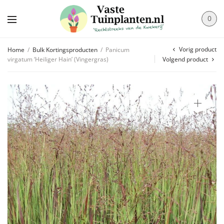
0
Vorig product
Home
/
Bulk Kortingsproducten
/
Panicum
virgatum ‘Heiliger Hain’ (Vingergras)
Volgend product