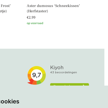
Frost’
Aster dumosus ‘Schneekissen’
tje)
(Herfstaster)
€
2,99
Toevoegen aan winkelwagen
cookies