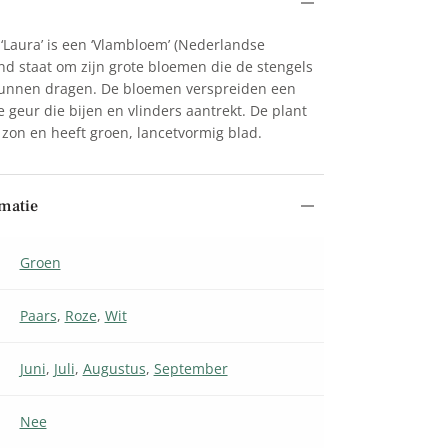
‘Laura’ is een ‘Vlambloem’ (Nederlandse
d staat om zijn grote bloemen die de stengels
 kunnen dragen. De bloemen verspreiden een
geur die bijen en vlinders aantrekt. De plant
de zon en heeft groen, lancetvormig blad.
matie
Groen
Paars
,
Roze
,
Wit
Juni
,
Juli
,
Augustus
,
September
Nee