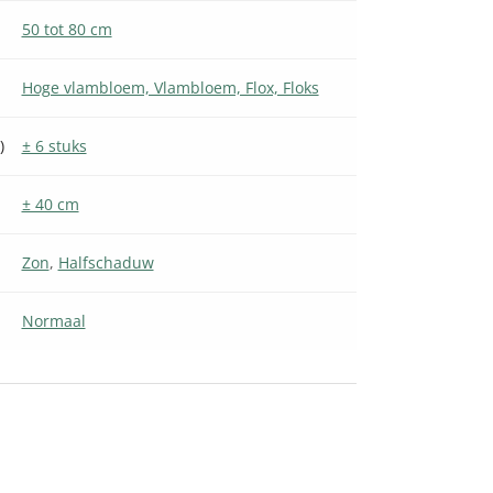
50 tot 80 cm
Hoge vlambloem, Vlambloem, Flox, Floks
)
± 6 stuks
± 40 cm
Zon
,
Halfschaduw
Normaal