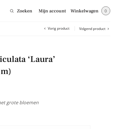
Zoeken
Mijn account
Winkelwagen
0
Vorig product
Volgend product
Sluiten
iculata ‘Laura’
jes en blijf op de
em)
et grote bloemen