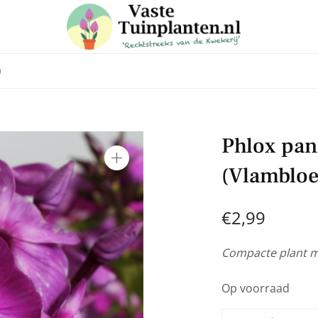
)
 in voor onze nieuwsbrief
Phlox pan
e laatste trends, ontvang handige tuin en planten tips & weet
(Vlamblo
aanbiedingen in onze webshop
€
2,99
Compacte plant m
Op voorraad