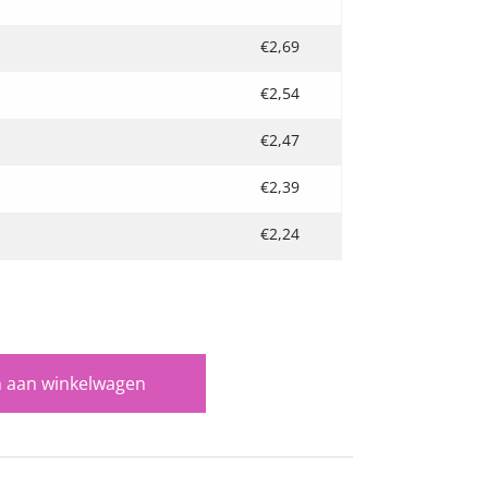
€
2,69
€
2,54
€
2,47
€
2,39
€
2,24
 aan winkelwagen