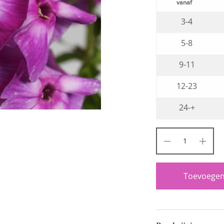
3-4
5-8
9-11
12-23
24-+
Toevoegen