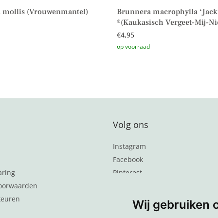
 mollis (Vrouwenmantel)
Brunnera macrophylla ‘Jack 
®(Kaukasisch Vergeet-Mij-Nie
€
4,95
aan winkelwagen
Toevoegen aan winkelwagen
Volg ons
Instagram
Facebook
aring
Pinterest
oorwaarden
Word lid van de nieuwsbrief
keuren
Wij gebruiken 