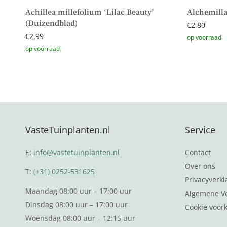
Achillea millefolium ‘Lilac Beauty’
Alchemilla
(Duizendblad)
€
2,80
€
2,99
Toevoegen 
Toevoegen aan winkelwagen
VasteTuinplanten.nl
Service
E:
info@vastetuinplanten.nl
Contact
Over ons
T:
(+31) 0252-531625
Privacyverkl
Maandag 08:00 uur – 17:00 uur
Algemene V
Dinsdag 08:00 uur – 17:00 uur
Cookie voor
Woensdag 08:00 uur – 12:15 uur