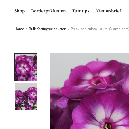
Shop
Borderpakketten
Tuintips
Nieuwsbrief
Home
/
Bulk Kortingsproducten
/
Phlox paniculata ‘Laura’ (Vlambloem
Schrijf je
Mis niet langer d
hoogte van alle 
E-mailadres
Inschrijven