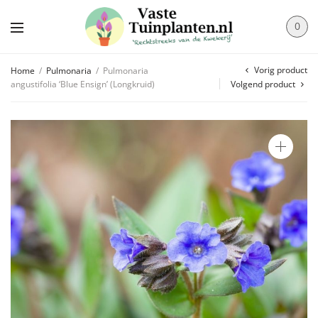
0
Vorig product
Home
/
Pulmonaria
/
Pulmonaria
angustifolia ‘Blue Ensign’ (Longkruid)
Volgend product