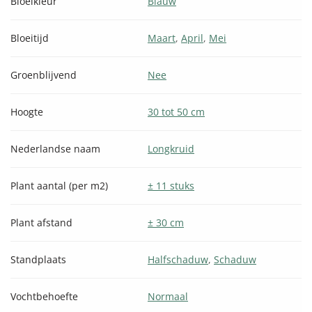
Bloeikleur
Blauw
Bloeitijd
Maart
,
April
,
Mei
Groenblijvend
Nee
Hoogte
30 tot 50 cm
Nederlandse naam
Longkruid
Plant aantal (per m2)
± 11 stuks
Plant afstand
± 30 cm
Standplaats
Halfschaduw
,
Schaduw
Vochtbehoefte
Normaal