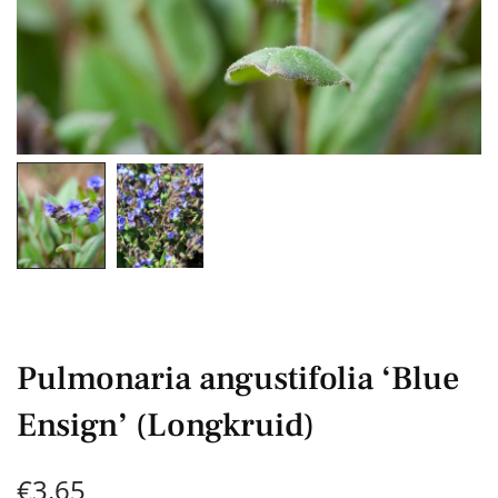
Pulmonaria angustifolia ‘Blue
Ensign’ (Longkruid)
€
3,65