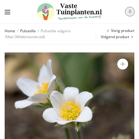
0
Vorig product
Home
/
Pulsatilla
/
Pulsatilla vulgaris
‘Alba’ (Wildemanskruid)
Volgend product