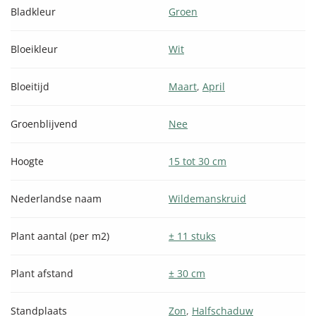
Bladkleur
Groen
Bloeikleur
Wit
Bloeitijd
Maart
,
April
Groenblijvend
Nee
Hoogte
15 tot 30 cm
Nederlandse naam
Wildemanskruid
Plant aantal (per m2)
± 11 stuks
Plant afstand
± 30 cm
Standplaats
Zon
,
Halfschaduw