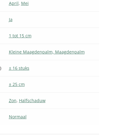
April
,
Mei
Ja
1 tot 15 cm
Kleine Maagdenpalm, Maagdenpalm
)
± 16 stuks
± 25 cm
Zon
,
Halfschaduw
Normaal