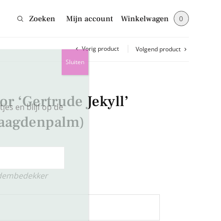
Zoeken
Mijn account
Winkelwagen
0
Vorig product
Volgend product
Sluiten
or ‘Gertrude Jekyll’
jes en blijf op de
Maagdenpalm)
dembedekker