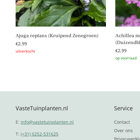
Ajuga reptans (Kruipend Zenegroen)
Achillea m
(Duizendb
€
2,99
€
2,99
Lees verder
Toevoegen 
VasteTuinplanten.nl
Service
E:
info@vastetuinplanten.nl
Contact
Over ons
T:
(+31) 0252-531625
Privacyverkl