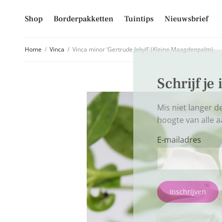
Shop
Borderpakketten
Tuintips
Nieuwsbrief
Home
/
Vinca
/
Vinca minor ‘Gertrude Jekyll’ (Kleine Maagdenpalm)
Schrijf je
Mis niet langer d
hoogte van alle 
E-mailadres
Inschrijven