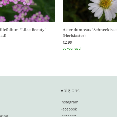
illefolium ‘Lilac Beauty’
Aster dumosus ‘Schneekisse
lad)
(Herfstaster)
€
2,99
aan winkelwagen
Toevoegen aan winkelwagen
Volg ons
Instagram
Facebook
aring
Pinterest