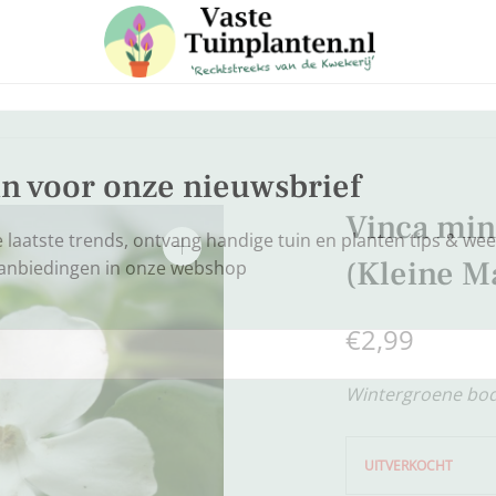
 in voor onze nieuwsbrief
Vinca min
e laatste trends, ontvang handige tuin en planten tips & weet
(Kleine 
aanbiedingen in onze webshop
€
2,99
Wintergroene bo
UITVERKOCHT