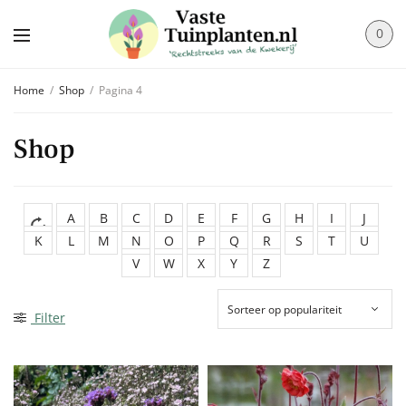
0
Home
/
Shop
/
Pagina 4
Shop
A
B
C
D
E
F
G
H
I
J
K
L
M
N
O
P
Q
R
S
T
U
V
W
X
Y
Z
Filter