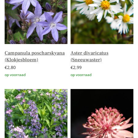
Campanula poscharskyana
Aster divaricatus
(Klokjesbloem)
(Sneeuwaster)
€
2,80
€
2,99
Toevoegen aan winkelwagen
Toevoegen aan winkelwagen