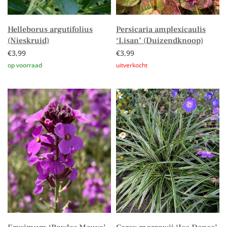
Helleborus argutifolius
Persicaria amplexicaulis
(Nieskruid)
‘Lisan’ (Duizendknoop)
€
3,99
€
3,99
Toevoegen aan winkelwagen
Lees verder