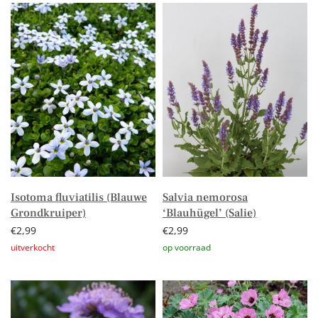
Isotoma fluviatilis (Blauwe
Salvia nemorosa
Grondkruiper)
‘Blauhügel’ (Salie)
€
2,99
€
2,99
Lees verder
Toevoegen aan winkelwagen