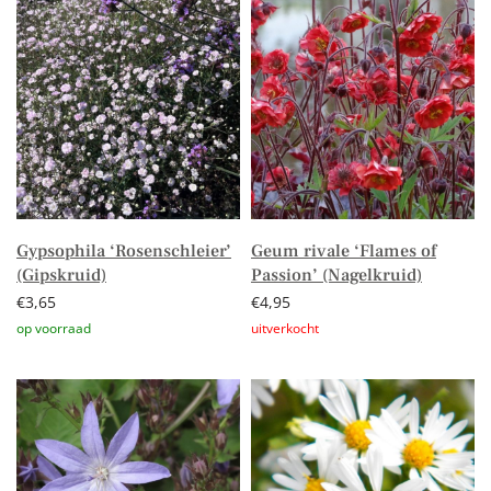
Gypsophila ‘Rosenschleier’
Geum rivale ‘Flames of
(Gipskruid)
Passion’ (Nagelkruid)
€
3,65
€
4,95
Toevoegen aan winkelwagen
Lees verder