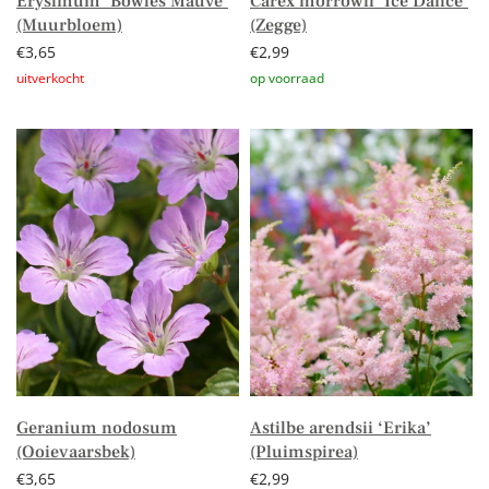
Erysimum ‘Bowles Mauve’
Carex morrowii ‘Ice Dance’
(Muurbloem)
(Zegge)
€
3,65
€
2,99
Lees verder
Toevoegen aan winkelwagen
Geranium nodosum
Astilbe arendsii ‘Erika’
(Ooievaarsbek)
(Pluimspirea)
€
3,65
€
2,99