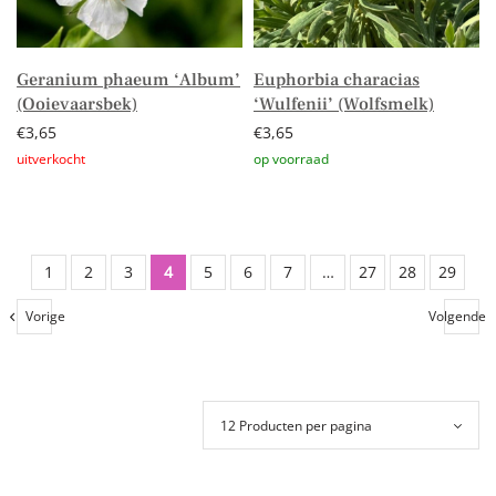
Geranium phaeum ‘Album’
Euphorbia characias
(Ooievaarsbek)
‘Wulfenii’ (Wolfsmelk)
€
3,65
€
3,65
Lees verder
Toevoegen aan winkelwagen
1
2
3
4
5
6
7
…
27
28
29
Vorige
Volgende