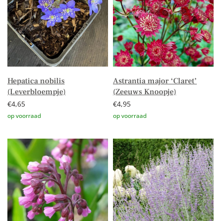
Hepatica nobilis
Astrantia major ‘Claret’
(Leverbloempje)
(Zeeuws Knoopje)
€
4,65
€
4,95
Toevoegen aan winkelwagen
Toevoegen aan winkelwagen