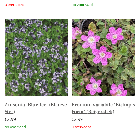
Lees verder
Toevoegen aan winkelwagen
Amsonia ‘Blue Ice’ (Blauwe
Erodium variabile ‘Bishop’s
Ster)
Form’ (Reigersbek)
€
2,99
€
2,99
Toevoegen aan winkelwagen
Lees verder