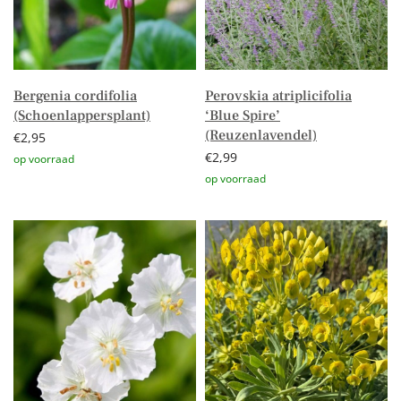
Bergenia cordifolia
Perovskia atriplicifolia
(Schoenlappersplant)
‘Blue Spire’
(Reuzenlavendel)
€
2,95
€
2,99
Toevoegen aan winkelwagen
Toevoegen aan winkelwagen