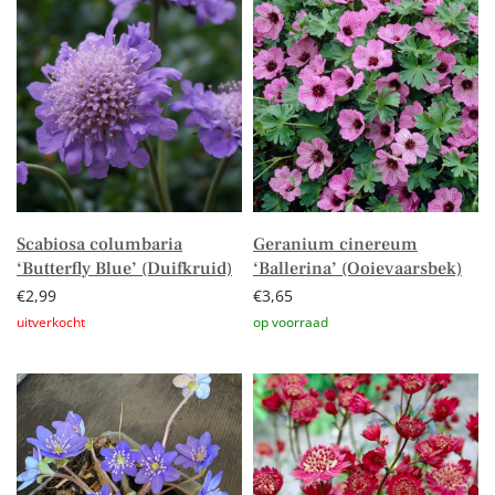
Scabiosa columbaria
Geranium cinereum
‘Butterfly Blue’ (Duifkruid)
‘Ballerina’ (Ooievaarsbek)
€
2,99
€
3,65
Lees verder
Toevoegen aan winkelwagen