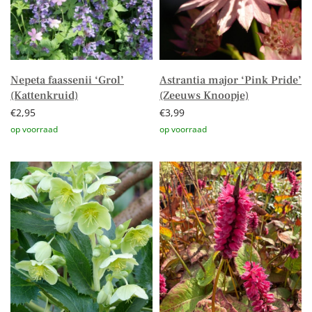
Nepeta faassenii ‘Grol’
Astrantia major ‘Pink Pride’
(Kattenkruid)
(Zeeuws Knoopje)
€
2,95
€
3,99
Toevoegen aan winkelwagen
Toevoegen aan winkelwagen