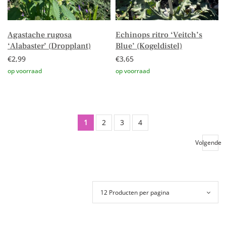
Agastache rugosa
Echinops ritro ‘Veitch’s
‘Alabaster’ (Dropplant)
Blue’ (Kogeldistel)
€
2,99
€
3,65
Toevoegen aan winkelwagen
Toevoegen aan winkelwagen
1
2
3
4
Volgende