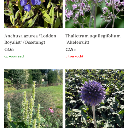
Anchusa azurea ‘Loddon
Thalictrum aquilegifolium
Royalist’ (Ossetong)
(Akeleiruit)
€
3,65
€
2,95
Toevoegen aan winkelwagen
Lees verder