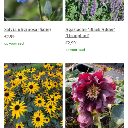
Salvia uliginosa (Salie)
Agastache ‘Black Adder’
(Dropplant)
€
2,99
€
2,99
Toevoegen aan winkelwagen
Toevoegen aan winkelwagen