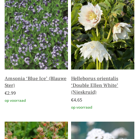
Amsonia ‘Blue Ice’ (Blauwe
Helleborus orientalis
Ster)
‘Double Ellen White’
(Nieskruid)
€
2,99
€
4,65
Toevoegen aan winkelwagen
Toevoegen aan winkelwagen