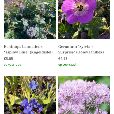
Echinops bannaticus
Geranium ‘Sylvia’s
‘Taplow Blue’ (Kogeldistel)
Surprise’ (Ooievaarsbek)
€
3,65
€
4,95
Toevoegen aan winkelwagen
Toevoegen aan winkelwagen