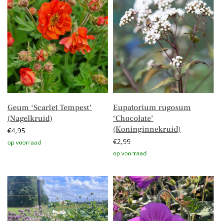
Geum ‘Scarlet Tempest’
Eupatorium rugosum
(Nagelkruid)
‘Chocolate’
(Koninginnekruid)
€
4,95
€
2,99
Toevoegen aan winkelwagen
Toevoegen aan winkelwagen