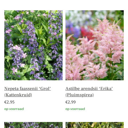
Lees verder
Toevoegen aan winkelwagen
Nepeta faassenii ‘Grol’
Astilbe arendsii ‘Erika’
(Kattenkruid)
(Pluimspirea)
€
2,95
€
2,99
Toevoegen aan winkelwagen
Toevoegen aan winkelwagen