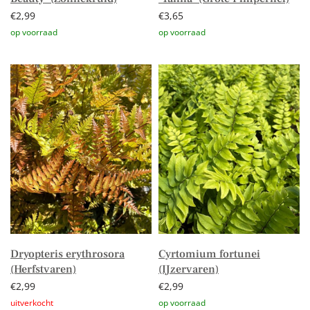
€
2,99
€
3,65
Toevoegen aan winkelwagen
Toevoegen aan winkelwagen
Dryopteris erythrosora
Cyrtomium fortunei
(Herfstvaren)
(IJzervaren)
€
2,99
€
2,99