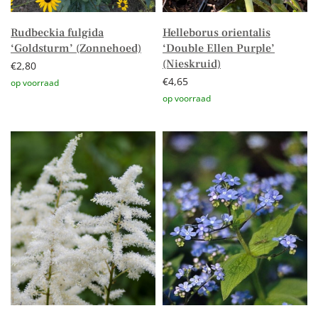
Rudbeckia fulgida
Helleborus orientalis
‘Goldsturm’ (Zonnehoed)
‘Double Ellen Purple’
(Nieskruid)
€
2,80
€
4,65
Toevoegen aan winkelwagen
Toevoegen aan winkelwagen