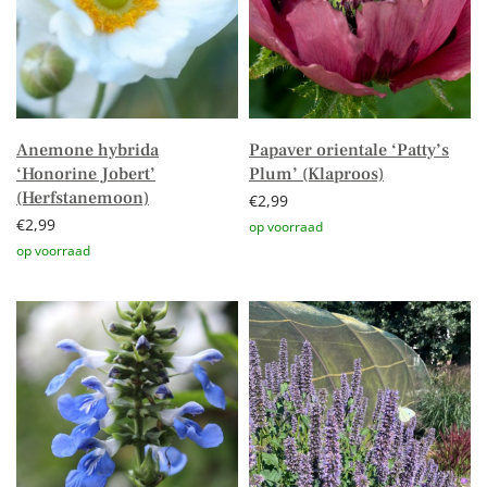
Anemone hybrida
Papaver orientale ‘Patty’s
‘Honorine Jobert’
Plum’ (Klaproos)
(Herfstanemoon)
€
2,99
€
2,99
Toevoegen aan winkelwagen
Toevoegen aan winkelwagen