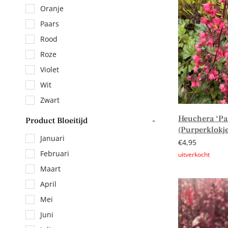
Oranje
Paars
Rood
Roze
Violet
Wit
Zwart
Heuchera ‘Pa
Product Bloeitijd
-
(Purperklokje
Januari
€
4,95
Februari
Maart
Lees verder
April
Mei
Juni