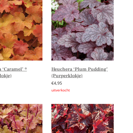
 ‘Caramel’ ®
Heuchera ‘Plum Pudding’
lokje)
(Purperklokje)
€
4,95
er
Lees verder