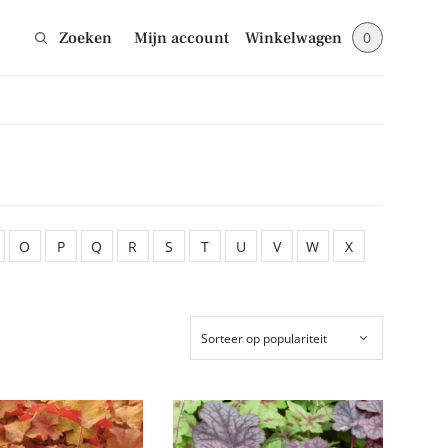
Zoeken
Mijn account
Winkelwagen
0
Sluiten
jes en blijf op de
O
P
Q
R
S
T
U
V
W
X