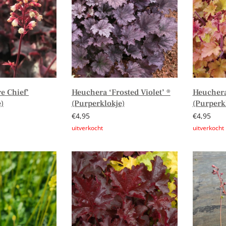
e Chief’
Heuchera ‘Frosted Violet’ ®
Heuchera
)
(Purperklokje)
(Purperk
€
4,95
€
4,95
Lees verder
Lees verd