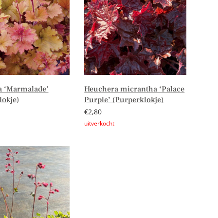
 ‘Marmalade’
Heuchera micrantha ‘Palace
lokje)
Purple’ (Purperklokje)
€
2,80
er
Lees verder