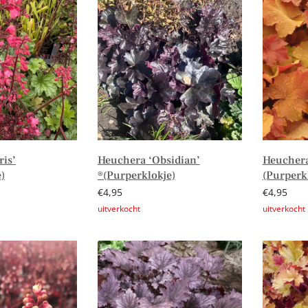
ris’
Heuchera ‘Obsidian’
Heuchera
)
®(Purperklokje)
(Purperk
€
4,95
€
4,95
Lees verder
Lees verd