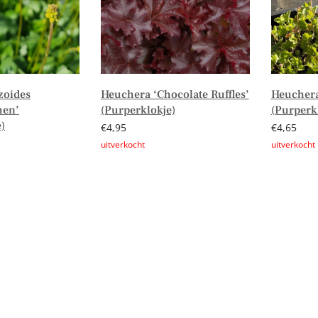
zoides
Heuchera ‘Chocolate Ruffles’
Heuchera
hen’
(Purperklokje)
(Purperk
)
€
4,95
€
4,65
Lees verder
Lees verd
n winkelwagen