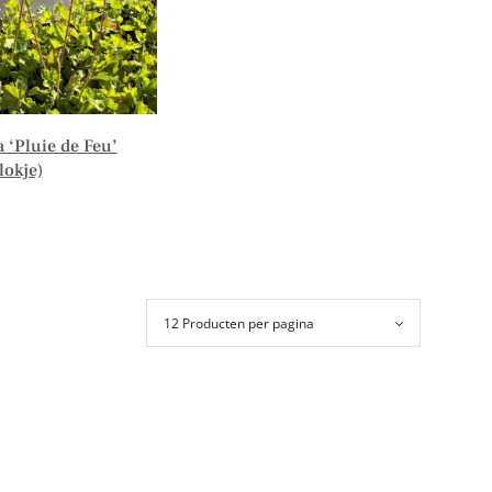
 ‘Pluie de Feu’
lokje)
er