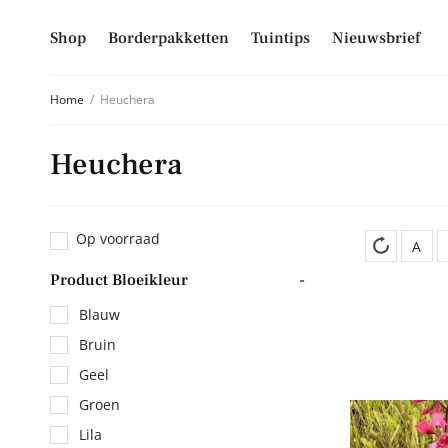
Shop
Borderpakketten
Tuintips
Nieuwsbrief
Home
/
Heuchera
Heuchera
Schrijf je
Mis niet langer d
Op voorraad
hoogte van alle 
A
Product Bloeikleur
-
E-mailadres
Blauw
Bruin
Geel
Inschrijven
Groen
Lila