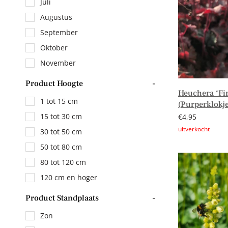
Juli
Augustus
September
Oktober
November
Product Hoogte
-
Heuchera ‘Fir
1 tot 15 cm
(Purperklokje
15 tot 30 cm
€
4,95
30 tot 50 cm
Lees verder
50 tot 80 cm
80 tot 120 cm
120 cm en hoger
Product Standplaats
-
Zon