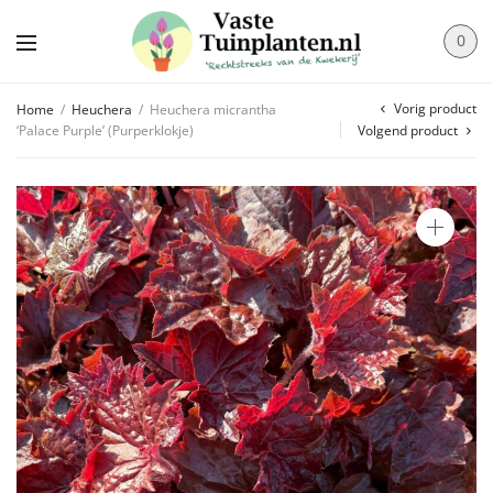
0
Vorig product
Home
/
Heuchera
/
Heuchera micrantha
‘Palace Purple’ (Purperklokje)
Volgend product