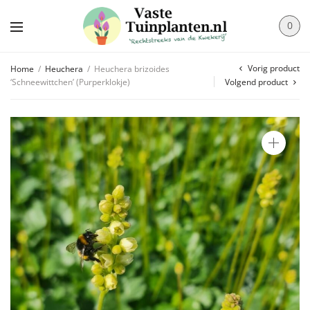
0
Vorig product
Home
/
Heuchera
/
Heuchera brizoides
‘Schneewittchen’ (Purperklokje)
Volgend product