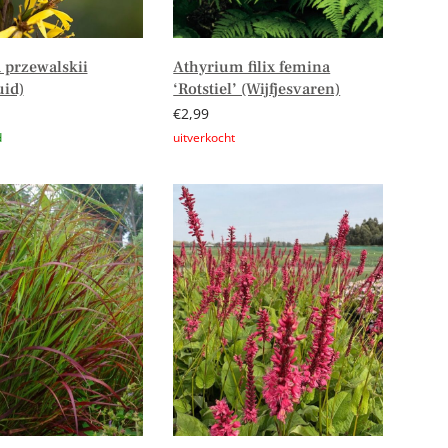
 przewalskii
Athyrium filix femina
uid)
‘Rotstiel’ (Wijfjesvaren)
€
2,99
n aan winkelwagen
Lees verder