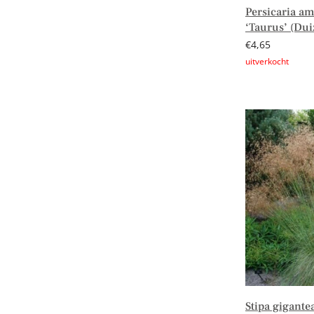
Persicaria am
‘Taurus’ (Du
€
4,65
Lees verder
Stipa gigante