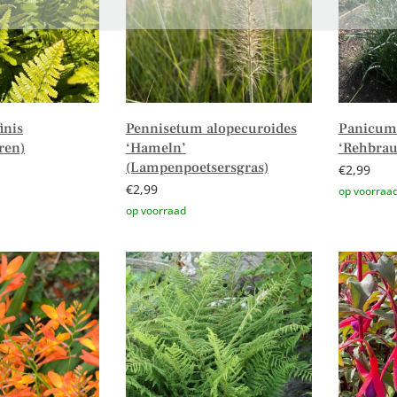
inis
Pennisetum alopecuroides
Panicum
ren)
‘Hameln’
‘Rehbrau
(Lampenpoetsersgras)
€
2,99
€
2,99
n winkelwagen
Toevoege
Toevoegen aan winkelwagen