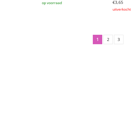
€
3,65
Toevoegen aan winkelwagen
Lees verd
1
2
3