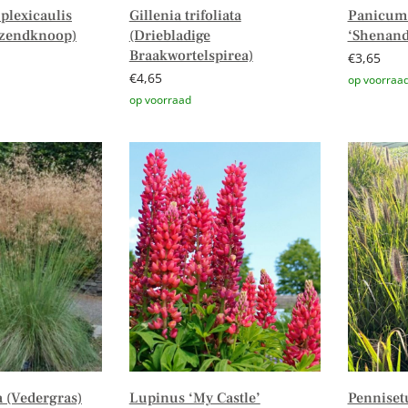
plexicaulis
Gillenia trifoliata
Panicum
izendknoop)
(Driebladige
‘Shenand
Braakwortelspirea)
€
3,65
€
4,65
Toevoege
Toevoegen aan winkelwagen
a (Vedergras)
Lupinus ‘My Castle’
Penniset