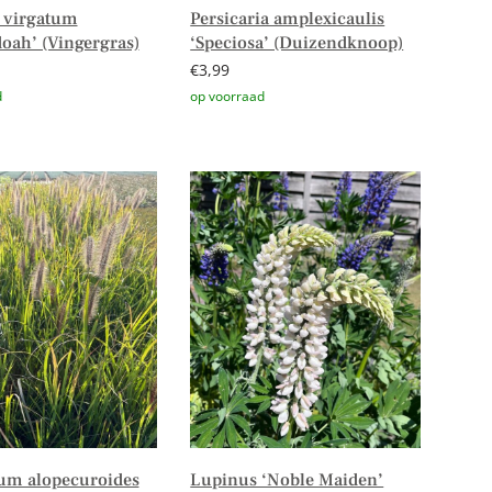
 virgatum
Persicaria amplexicaulis
oah’ (Vingergras)
‘Speciosa’ (Duizendknoop)
€
3,99
n aan winkelwagen
Toevoegen aan winkelwagen
um alopecuroides
Lupinus ‘Noble Maiden’