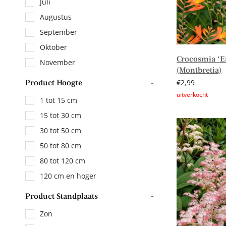
Juli
Augustus
September
Oktober
Crocosmia ‘E
November
(Montbretia)
€
2,99
Product Hoogte
-
1 tot 15 cm
Lees verder
15 tot 30 cm
30 tot 50 cm
50 tot 80 cm
80 tot 120 cm
120 cm en hoger
Product Standplaats
-
Zon