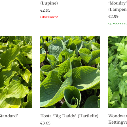
(Lupine)
‘Moudry’
(Lampenp
€
2,95
€
2,99
Lees verder
Toevoege
Standard’
Hosta ‘Big Daddy’ (Hartlelie)
Woodward
Kettingv
€
3,65