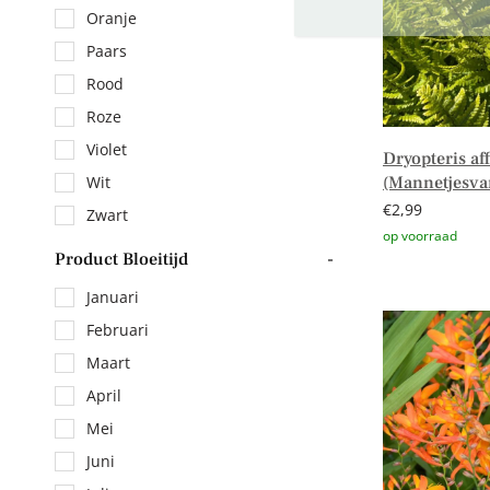
Oranje
Paars
Rood
Roze
Violet
Dryopteris aff
(Mannetjesva
Wit
€
2,99
Zwart
Product Bloeitijd
-
Toevoegen aa
Januari
Februari
Maart
April
Mei
Juni