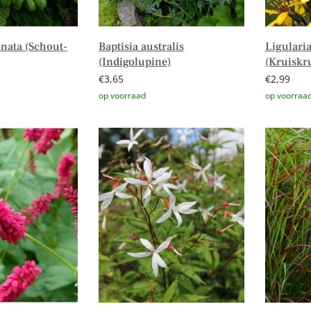
nata (Schout-
Baptisia australis
Ligularia
(Indigolupine)
(Kruiskr
€
3,65
€
2,99
Toevoegen aan winkelwagen
Toevoege