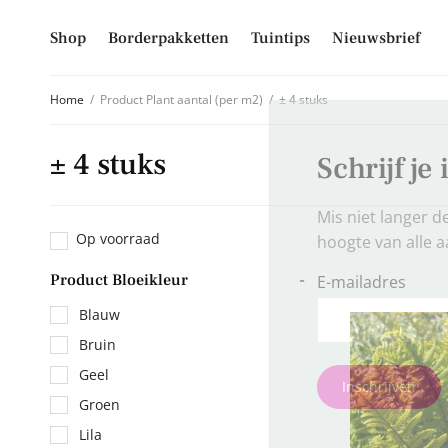
Shop
Borderpakketten
Tuintips
Nieuwsbrief
Home
/
Product Plant aantal (per m2)
/
± 4 stuks
± 4 stuks
Schrijf je
Mis niet langer d
Op voorraad
hoogte van alle 
Product Bloeikleur
-
E-mailadres
Blauw
Bruin
Geel
Inschrijven
Groen
Lila