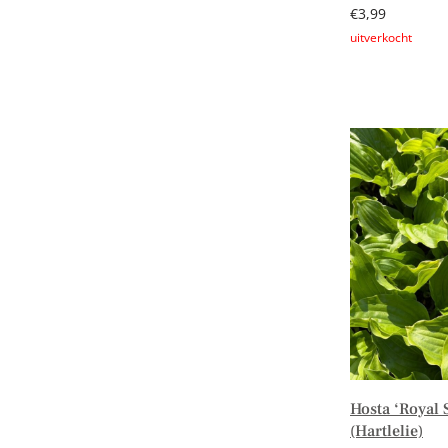
€
3,99
Lees verder
Hosta ‘Royal 
(Hartlelie)