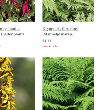
magellanica
Dryopteris filix-mas
’ (Bellenplant)
(Mannetjesvaren)
€
2,99
n aan winkelwagen
Lees verder