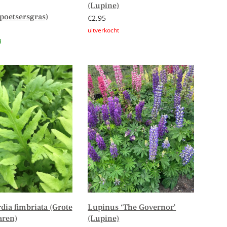
(Lupine)
oetsersgras)
€
2,95
Lees verder
n aan winkelwagen
ia fimbriata (Grote
Lupinus ‘The Governor’
aren)
(Lupine)