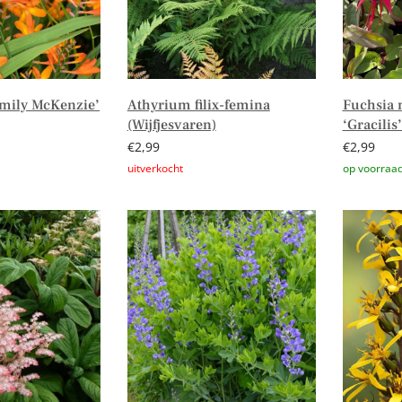
mily McKenzie’
Athyrium filix-femina
Fuchsia 
(Wijfjesvaren)
‘Gracilis
€
2,99
€
2,99
Lees verder
Toevoege