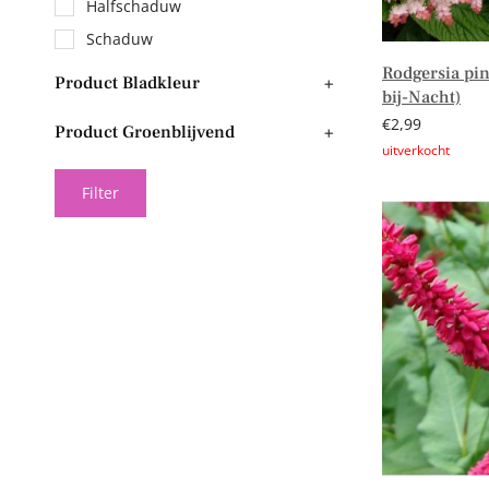
Halfschaduw
Schaduw
Rodgersia pin
Product Bladkleur
+
bij-Nacht)
€
2,99
Product Groenblijvend
+
Lees verder
Filter