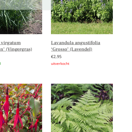
 virgatum
Lavandula angustifolia
n’ (Vingergras)
‘Grosso’ (Lavendel)
€
2,95
n aan winkelwagen
Lees verder